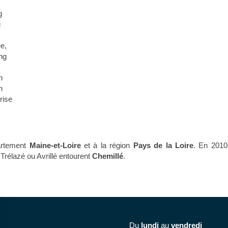
g
g
ée
,
ng
n
n
rise
partement
Maine-et-Loire
et à la région
Pays de la Loire
. En 2010,
Trélazé ou Avrillé entourent
Chemillé
.
Du
lundi
au
vendredi