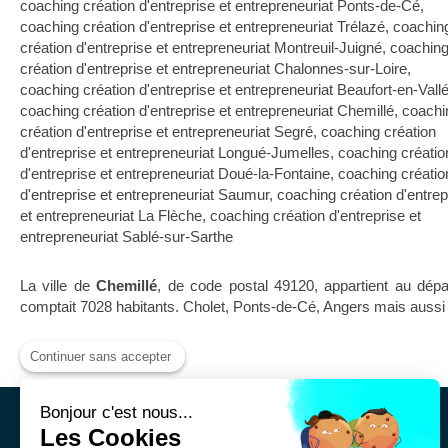
coaching création d'entreprise et entrepreneuriat Ponts-de-Cé
,
coaching création d'entreprise et entrepreneuriat Trélazé
,
coachin
création d'entreprise et entrepreneuriat Montreuil-Juigné
,
coachin
création d'entreprise et entrepreneuriat Chalonnes-sur-Loire
,
coaching création d'entreprise et entrepreneuriat Beaufort-en-Vall
coaching création d'entreprise et entrepreneuriat Chemillé
,
coachi
création d'entreprise et entrepreneuriat Segré
,
coaching création
d'entreprise et entrepreneuriat Longué-Jumelles
,
coaching créatio
d'entreprise et entrepreneuriat Doué-la-Fontaine
,
coaching créatio
d'entreprise et entrepreneuriat Saumur
,
coaching création d'entrep
et entrepreneuriat La Flèche
,
coaching création d'entreprise et
entrepreneuriat Sablé-sur-Sarthe
La ville de
Chemillé
, de code postal 49120, appartient au dé
comptait 7028 habitants. Cholet, Ponts-de-Cé, Angers mais aussi 
Continuer sans accepter
Bonjour c'est nous...
Les Cookies
Maël Cordier