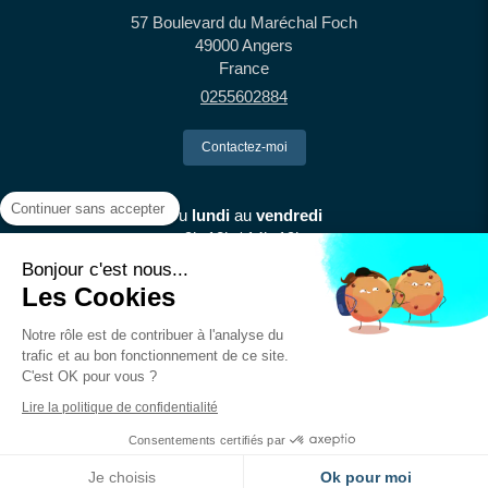
57 Boulevard du Maréchal Foch
49000
Angers
France
0255602884
Contactez-moi
Continuer sans accepter
Du
lundi
au
vendredi
9h-12h / 14h-19h
Bonjour c'est nous...
Les Cookies
Le
samedi
9h-12h
Notre rôle est de contribuer à l'analyse du
trafic et au bon fonctionnement de ce site.
Plan du site
C'est OK pour vous ?
Mentions légales
Lire la politique de confidentialité
Consentements certifiés par
Je choisis
Ok pour moi
Création et référencement du site par Simplébo