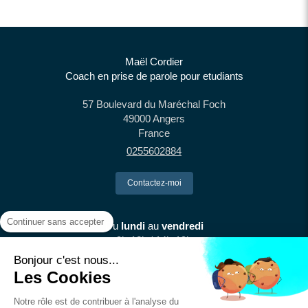
Maël Cordier
Coach en prise de parole pour etudiants
57 Boulevard du Maréchal Foch
49000
Angers
France
0255602884
Contactez-moi
Continuer sans accepter
Du
lundi
au
vendredi
9h-12h / 14h-19h
Bonjour c'est nous...
Les Cookies
Le
samedi
9h-12h
Notre rôle est de contribuer à l'analyse du