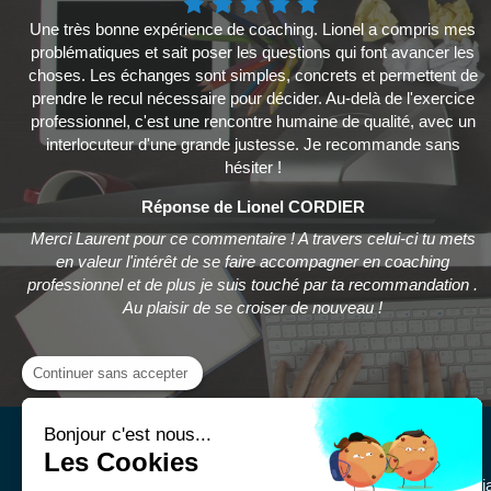
Une très bonne expérience de coaching. Lionel a compris mes
problématiques et sait poser les questions qui font avancer les
choses. Les échanges sont simples, concrets et permettent de
prendre le recul nécessaire pour décider. Au-delà de l'exercice
professionnel, c'est une rencontre humaine de qualité, avec un
interlocuteur d'une grande justesse. Je recommande sans
hésiter !
Réponse de Lionel CORDIER
Merci Laurent pour ce commentaire ! A travers celui-ci tu mets
en valeur l'intérêt de se faire accompagner en coaching
professionnel et de plus je suis touché par ta recommandation .
Au plaisir de se croiser de nouveau !
Continuer sans accepter
Bonjour c'est nous...
Les Cookies
Maël Cordier
Coach en prise de parole pour etudi